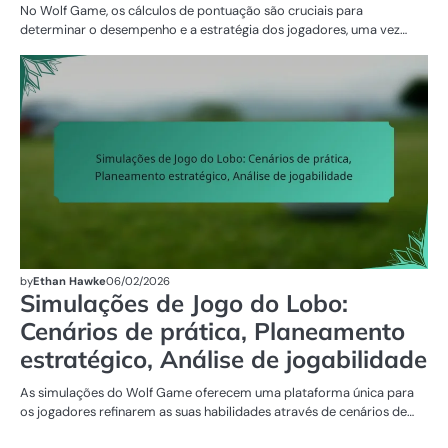
No Wolf Game, os cálculos de pontuação são cruciais para
determinar o desempenho e a estratégia dos jogadores, uma vez…
ES
DE
GO
by
Ethan Hawke
06/02/2026
Simulações de Jogo do Lobo:
Cenários de prática, Planeamento
estratégico, Análise de jogabilidade
As simulações do Wolf Game oferecem uma plataforma única para
os jogadores refinarem as suas habilidades através de cenários de…