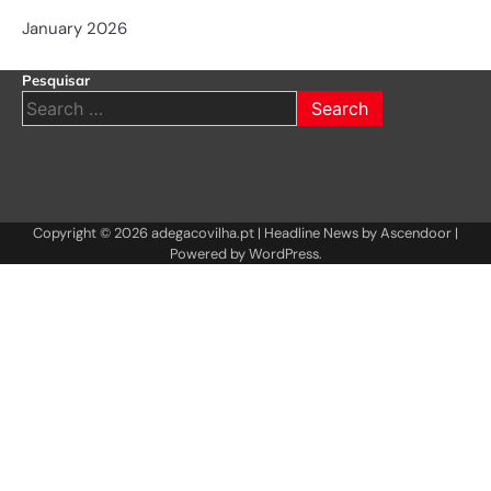
January 2026
Pesquisar
Search
for:
Copyright © 2026
adegacovilha.pt
| Headline News by
Ascendoor
|
Powered by
WordPress
.