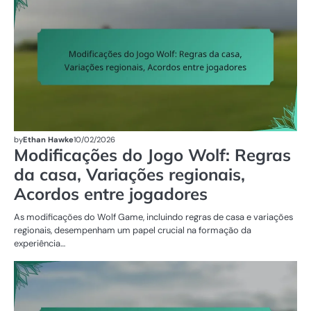
W
by
Ethan Hawke
10/02/2026
Modificações do Jogo Wolf: Regras
da casa, Variações regionais,
Acordos entre jogadores
As modificações do Wolf Game, incluindo regras de casa e variações
regionais, desempenham um papel crucial na formação da
experiência…
ES
DE
GO