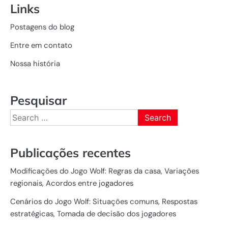
Links
Postagens do blog
Entre em contato
Nossa história
Pesquisar
Search
for:
Publicações recentes
Modificações do Jogo Wolf: Regras da casa, Variações
regionais, Acordos entre jogadores
Cenários do Jogo Wolf: Situações comuns, Respostas
estratégicas, Tomada de decisão dos jogadores