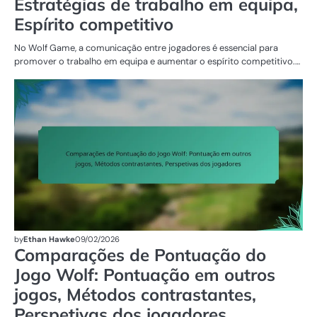
Estratégias de trabalho em equipa,
Espírito competitivo
No Wolf Game, a comunicação entre jogadores é essencial para
promover o trabalho em equipa e aumentar o espírito competitivo.…
M
DE
P
NO
W
by
Ethan Hawke
09/02/2026
Comparações de Pontuação do
Jogo Wolf: Pontuação em outros
jogos, Métodos contrastantes,
Perspetivas dos jogadores