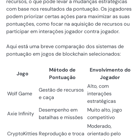
recursos, o que pode levar a mudanças estratégicas
com base nos resultados da pontuação. Os jogadores
podem priorizar certas ações para maximizar as suas
pontuações, como focar na aquisição de recursos ou
participar em interações jogador contra jogador.
Aqui está uma breve comparação dos sistemas de
pontuação em jogos de blockchain selecionados:
Método de
Envolvimento do
Jogo
Pontuação
Jogador
Alto, com
Gestão de recursos
Wolf Game
interações
e caça
estratégicas
Desempenho em
Muito alto, jogo
Axie Infinity
batalhas e missões
competitivo
Moderado,
CryptoKitties
Reprodução e troca
orientado pelo