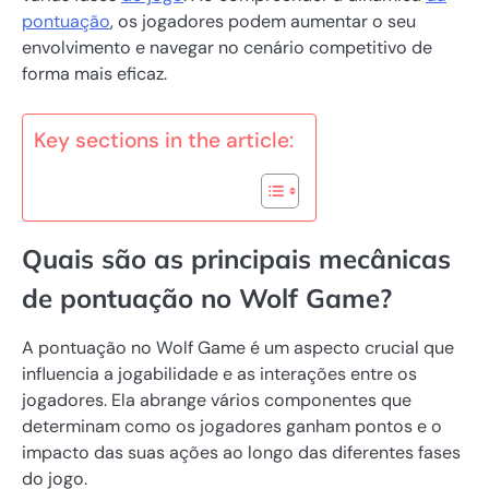
pontuação
, os jogadores podem aumentar o seu
envolvimento e navegar no cenário competitivo de
forma mais eficaz.
Key sections in the article:
Quais são as principais mecânicas
de pontuação no Wolf Game?
A pontuação no Wolf Game é um aspecto crucial que
influencia a jogabilidade e as interações entre os
jogadores. Ela abrange vários componentes que
determinam como os jogadores ganham pontos e o
impacto das suas ações ao longo das diferentes fases
do jogo.