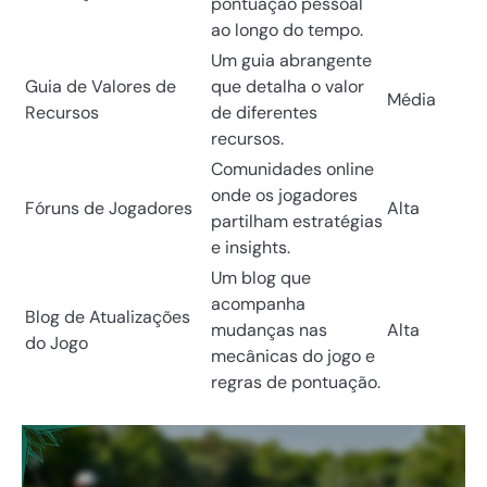
pontuação pessoal
ao longo do tempo.
Um guia abrangente
Guia de Valores de
que detalha o valor
Média
Recursos
de diferentes
recursos.
Comunidades online
onde os jogadores
Fóruns de Jogadores
Alta
partilham estratégias
e insights.
Um blog que
acompanha
Blog de Atualizações
mudanças nas
Alta
do Jogo
mecânicas do jogo e
regras de pontuação.