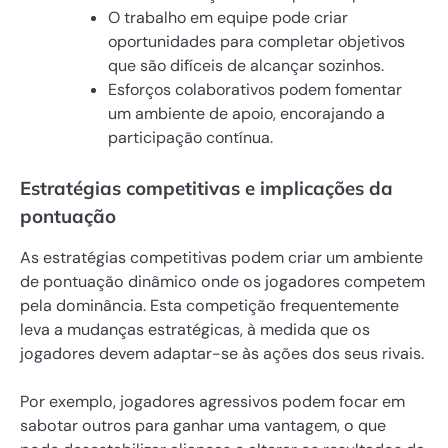
O trabalho em equipe pode criar
oportunidades para completar objetivos
que são difíceis de alcançar sozinhos.
Esforços colaborativos podem fomentar
um ambiente de apoio, encorajando a
participação contínua.
Estratégias competitivas e implicações da
pontuação
As estratégias competitivas podem criar um ambiente
de pontuação dinâmico onde os jogadores competem
pela dominância. Esta competição frequentemente
leva a mudanças estratégicas, à medida que os
jogadores devem adaptar-se às ações dos seus rivais.
Por exemplo, jogadores agressivos podem focar em
sabotar outros para ganhar uma vantagem, o que