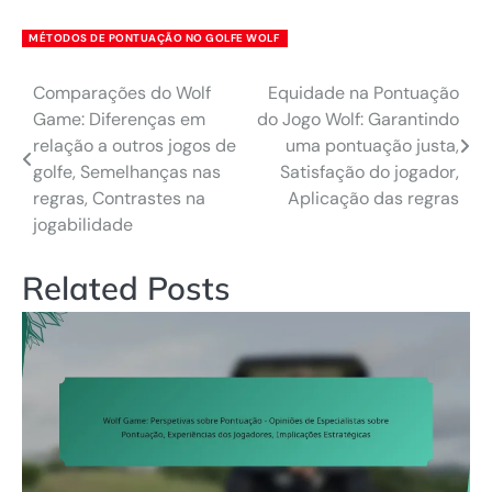
MÉTODOS DE PONTUAÇÃO NO GOLFE WOLF
Comparações do Wolf
Equidade na Pontuação
Post
Game: Diferenças em
do Jogo Wolf: Garantindo
navigation
relação a outros jogos de
uma pontuação justa,
golfe, Semelhanças nas
Satisfação do jogador,
regras, Contrastes na
Aplicação das regras
jogabilidade
Related Posts