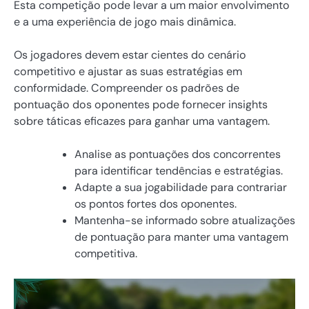
Esta competição pode levar a um maior envolvimento
e a uma experiência de jogo mais dinâmica.
Os jogadores devem estar cientes do cenário
competitivo e ajustar as suas estratégias em
conformidade. Compreender os padrões de
pontuação dos oponentes pode fornecer insights
sobre táticas eficazes para ganhar uma vantagem.
Analise as pontuações dos concorrentes
para identificar tendências e estratégias.
Adapte a sua jogabilidade para contrariar
os pontos fortes dos oponentes.
Mantenha-se informado sobre atualizações
de pontuação para manter uma vantagem
competitiva.