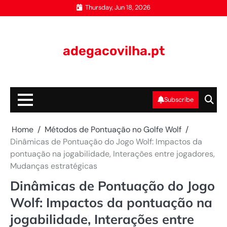
Skip
Thursday, Jun 18, 2026
to
content
adegacovilha.pt
Subscribe
Home
Métodos de Pontuação no Golfe Wolf
Dinâmicas de Pontuação do Jogo Wolf: Impactos da
pontuação na jogabilidade, Interações entre jogadores,
Mudanças estratégicas
Dinâmicas de Pontuação do Jogo
Wolf: Impactos da pontuação na
jogabilidade, Interações entre